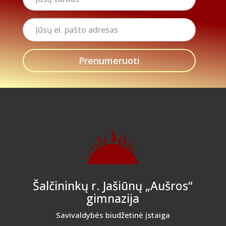
vardas
Jūsų
el.
pašto
adresas
Šalčininkų r. Jašiūnų „Aušros“
gimnazija
Savivaldybės biudžetinė įstaiga