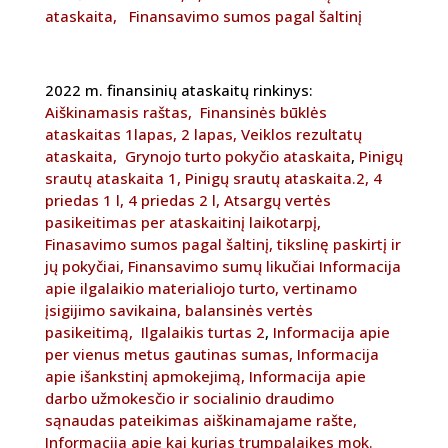
ataskaita,
Finansavimo sumos pagal šaltinį
2022 m. finansinių ataskaitų rinkinys:
Aiškinamasis raštas,
Finansinės būklės
ataskaitas 1lapas,
2 lapas,
Veiklos rezultatų
ataskaita,
Grynojo turto pokyčio ataskaita
,
Pinigų
srautų ataskaita 1,
Pinigų srautų ataskaita.2,
4
priedas 1 l,
4 priedas 2 l,
Atsargų vertės
pasikeitimas per ataskaitinį laikotarpį,
Finasavimo sumos pagal šaltinį, tikslinę paskirtį ir
jų pokyčiai,
Finansavimo sumų likučiai
Informacija
apie ilgalaikio materialiojo turto, vertinamo
įsigijimo savikaina, balansinės vertės
pasikeitimą,
Ilgalaikis turtas 2
,
Informacija apie
per vienus metus gautinas sumas,
Informacija
apie išankstinį apmokejimą,
Informacija apie
darbo užmokesčio ir socialinio draudimo
sąnaudas pateikimas aiškinamajame rašte,
Informacija apie kai kurias trumpalaikes mok.