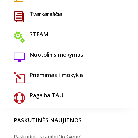
Tvarkaraščiai
i
STEAM

Nuotolinis mokymas

Priėmimas į mokyklą
l
Pagalba TAU

PASKUTINĖS NAUJIENOS
Paskutinio skambučio šventė