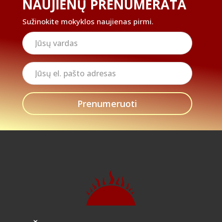
NAUJIENŲ PRENUMERATA
Sužinokite mokyklos naujienas pirmi.
Jūsų
vardas
Jūsų
el.
pašto
adresas