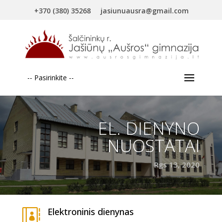
+370 (380) 35268
jasiunuausra@gmail.com
-- Pasirinkite --
EL. DIENYNO
NUOSTATAI
Rgs 13, 2020
Elektroninis dienynas
