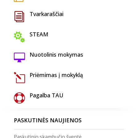
Tvarkaraščiai
i
STEAM

Nuotolinis mokymas

Priėmimas į mokyklą
l
Pagalba TAU

PASKUTINĖS NAUJIENOS
Paskutinio skambučio šventė