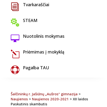
Tvarkaraščiai
i
STEAM

Nuotolinis mokymas

Priėmimas į mokyklą
l
Pagalba TAU

Šalčininkų r. Jašiūnų „Aušros“ gimnazija
>
Naujienos
>
Naujienos 2020-2021
>
XII laidos
Paskutinis skambutis