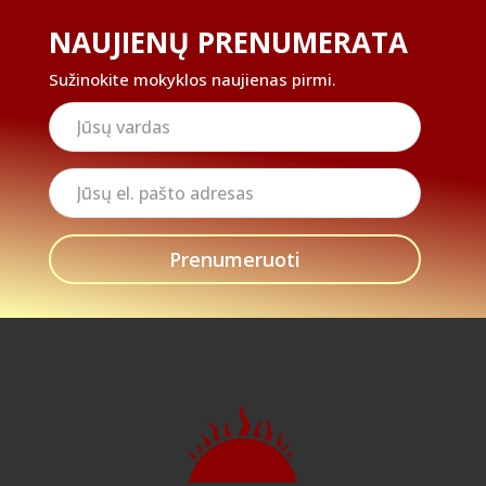
NAUJIENŲ PRENUMERATA
Sužinokite mokyklos naujienas pirmi.
Jūsų
vardas
Jūsų
el.
pašto
adresas