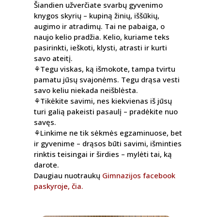
Šiandien užverčiate svarbų gyvenimo
knygos skyrių – kupiną žinių, iššūkių,
augimo ir atradimų. Tai ne pabaiga, o
naujo kelio pradžia. Kelio, kuriame teks
pasirinkti, ieškoti, klysti, atrasti ir kurti
savo ateitį.
⚘️Tegu viskas, ką išmokote, tampa tvirtu
pamatu jūsų svajonėms. Tegu drąsa vesti
savo keliu niekada neišblėsta.
⚘️Tikėkite savimi, nes kiekvienas iš jūsų
turi galią pakeisti pasaulį – pradėkite nuo
savęs.
⚘️Linkime ne tik sėkmės egzaminuose, bet
ir gyvenime – drąsos būti savimi, išminties
rinktis teisingai ir širdies – mylėti tai, ką
darote.
Daugiau nuotraukų
Gimnazijos facebook
paskyroje, čia.