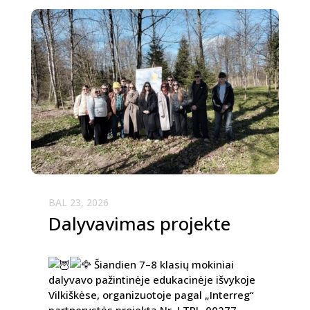
BAL 23, 2026
Dalyvavimas projekte
Šiandien 7–8 klasių mokiniai
dalyvavo pažintinėje edukacinėje išvykoje
Vilkiškėse, organizuotoje pagal „Interreg“
partnerystės projektą Nr. LTPL-00277