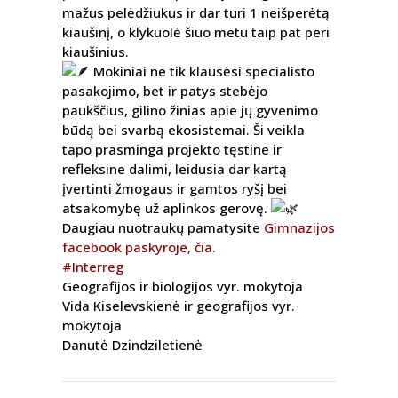
mažus pelėdžiukus ir dar turi 1 neišperėtą
kiaušinį, o klykuolė šiuo metu taip pat peri
kiaušinius.
Mokiniai ne tik klausėsi specialisto
pasakojimo, bet ir patys stebėjo
paukščius, gilino žinias apie jų gyvenimo
būdą bei svarbą ekosistemai. Ši veikla
tapo prasminga projekto tęstine ir
refleksine dalimi, leidusia dar kartą
įvertinti žmogaus ir gamtos ryšį bei
atsakomybę už aplinkos gerovę.
Daugiau nuotraukų pamatysite
Gimnazijos
facebook paskyroje, čia.
#Interreg
Geografijos ir biologijos vyr. mokytoja
Vida Kiselevskienė ir geografijos vyr.
mokytoja
Danutė Dzindziletienė