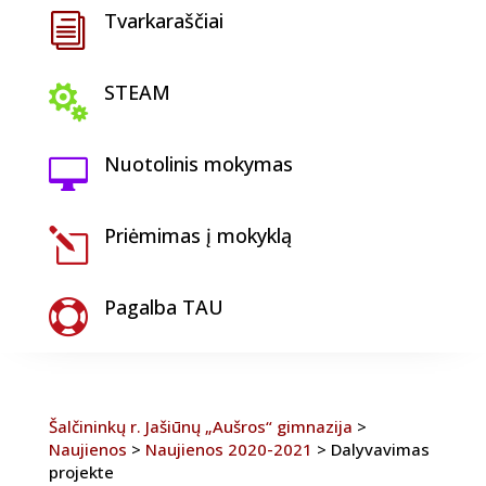
Tvarkaraščiai
i
STEAM

Nuotolinis mokymas

Priėmimas į mokyklą
l
Pagalba TAU

Šalčininkų r. Jašiūnų „Aušros“ gimnazija
>
Naujienos
>
Naujienos 2020-2021
>
Dalyvavimas
projekte