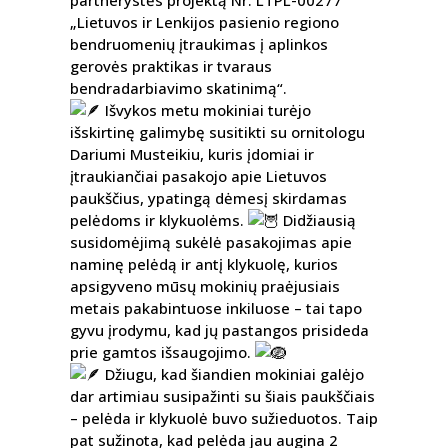
„Lietuvos ir Lenkijos pasienio regiono
bendruomenių įtraukimas į aplinkos
gerovės praktikas ir tvaraus
bendradarbiavimo skatinimą“.
Išvykos metu mokiniai turėjo
išskirtinę galimybę susitikti su ornitologu
Dariumi Musteikiu, kuris įdomiai ir
įtraukiančiai pasakojo apie Lietuvos
paukščius, ypatingą dėmesį skirdamas
pelėdoms ir klykuolėms.
Didžiausią
susidomėjimą sukėlė pasakojimas apie
naminę pelėdą ir antį klykuolę, kurios
apsigyveno mūsų mokinių praėjusiais
metais pakabintuose inkiluose – tai tapo
gyvu įrodymu, kad jų pastangos prisideda
prie gamtos išsaugojimo.
Džiugu, kad šiandien mokiniai galėjo
dar artimiau susipažinti su šiais paukščiais
– pelėda ir klykuolė buvo sužieduotos. Taip
pat sužinota, kad pelėda jau augina 2