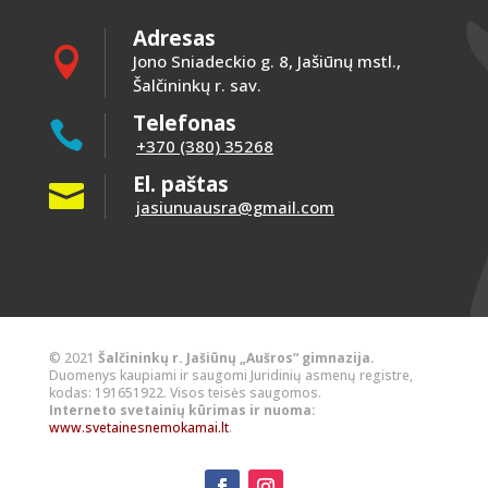
Adresas

Jono Sniadeckio g. 8, Jašiūnų mstl.,
Šalčininkų r. sav.
Telefonas

+370 (380) 35268
El. paštas

jasiunuausra@gmail.com
© 2021
Šalčininkų r. Jašiūnų „Aušros“ gimnazija.
Duomenys kaupiami ir saugomi Juridinių asmenų registre,
kodas: 191651922. Visos teisės saugomos.
Interneto svetainių kūrimas ir nuoma:
www.svetainesnemokamai.lt
.