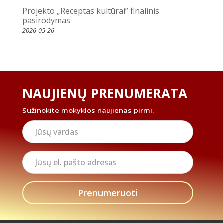
Projekto „Receptas kultūrai” finalinis
pasirodymas
2026-05-26
NAUJIENŲ PRENUMERATA
Sužinokite mokyklos naujienas pirmi.
Jūsų
vardas
Jūsų
el.
pašto
adresas