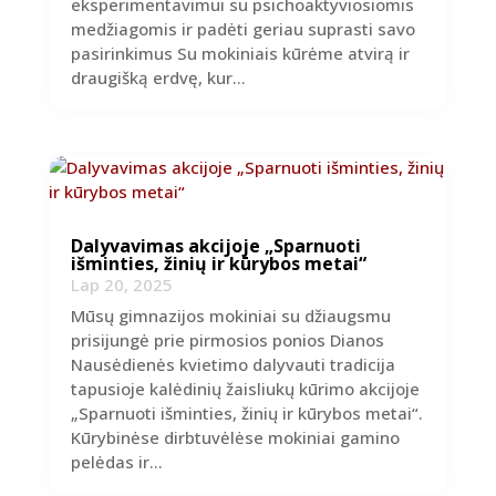
eksperimentavimui su psichoaktyviosiomis
medžiagomis ir padėti geriau suprasti savo
pasirinkimus Su mokiniais kūrėme atvirą ir
draugišką erdvę, kur...
Dalyvavimas akcijoje „Sparnuoti
išminties, žinių ir kūrybos metai“
Lap 20, 2025
Mūsų gimnazijos mokiniai su džiaugsmu
prisijungė prie pirmosios ponios Dianos
Nausėdienės kvietimo dalyvauti tradicija
tapusioje kalėdinių žaisliukų kūrimo akcijoje
„Sparnuoti išminties, žinių ir kūrybos metai“.
Kūrybinėse dirbtuvėlėse mokiniai gamino
pelėdas ir...