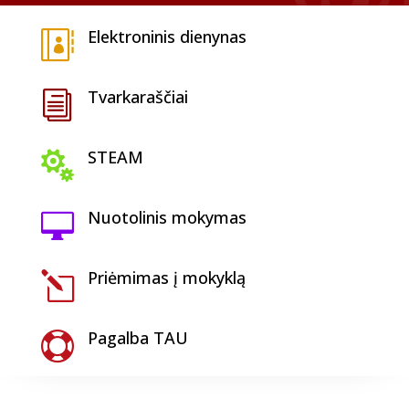
Elektroninis dienynas

Tvarkaraščiai
i
STEAM

Nuotolinis mokymas

Priėmimas į mokyklą
l
Pagalba TAU
