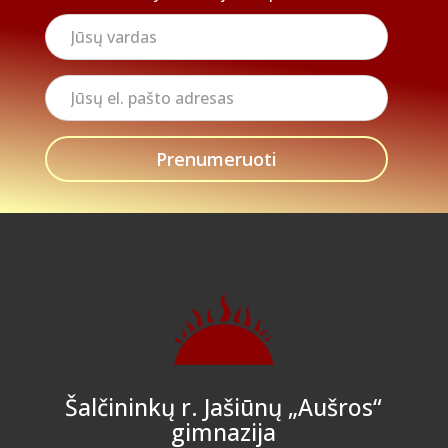
Jūsų
vardas
Jūsų
el.
pašto
adresas
Šalčininkų r. Jašiūnų „Aušros“
gimnazija