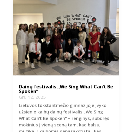
Dainų festivalis „We Sing What Can’t Be
Spoken“
Gru 12, 2025
Lietuvos tūkstantmečio gimnazijoje įvyko
užsienio kalbų dainų festivalis „We Sing
What Can’t Be Spoken“ – renginys, subūręs
mokinius į vieną sceną tam, kad balsu,
muzika ir kalbomis papasakotų tai, kas