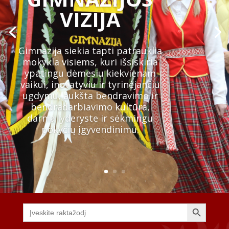
VIZIJA
Gimnazija siekia tapti patrauklia
mokykla visiems, kuri išsiskiria
ypatingu dėmesiu kiekvienam
vaikui, inovatyviu ir tyrinėjančiu
ugdymu, aukšta bendravimo ir
bendradarbiavimo kultūra,
darnia lyderyste ir sėkmingu
pokyčių įgyvendinimu.
Search Button
Search
for: