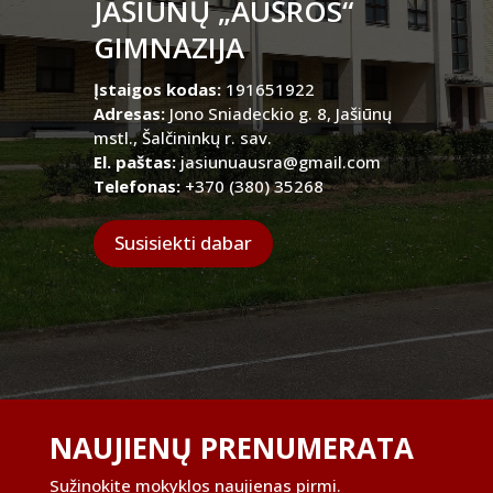
JAŠIŪNŲ „AUŠROS“
GIMNAZIJA
Įstaigos kodas:
191651922
Adresas:
Jono Sniadeckio g. 8, Jašiūnų
mstl., Šalčininkų r. sav.
El. paštas:
jasiunuausra@gmail.com
Telefonas:
+370 (380) 35268
Susisiekti dabar
NAUJIENŲ PRENUMERATA
Sužinokite mokyklos naujienas pirmi.