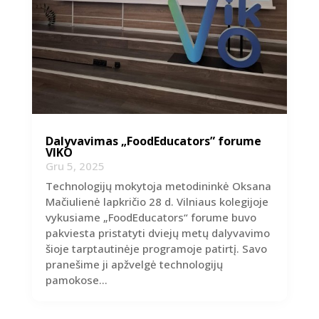
Dalyvavimas „FoodEducators” forume
VIKO
Gru 5, 2025
Technologijų mokytoja metodininkė Oksana
Mačiulienė lapkričio 28 d. Vilniaus kolegijoje
vykusiame „FoodEducators“ forume buvo
pakviesta pristatyti dviejų metų dalyvavimo
šioje tarptautinėje programoje patirtį. Savo
pranešime ji apžvelgė technologijų
pamokose...