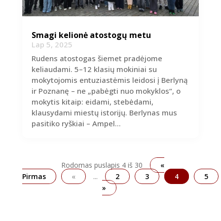
Smagi kelionė atostogų metu
Lap 5, 2025
Rudens atostogas šiemet pradėjome
keliaudami. 5–12 klasių mokiniai su
mokytojomis entuziastėmis leidosi į Berlyną
ir Poznanę – ne „pabėgti nuo mokyklos“, o
mokytis kitaip: eidami, stebėdami,
klausydami miestų istorijų. Berlynas mus
pasitiko ryškiai – Ampel...
Rodomas puslapis 4 iš 30
«
Pirmas
«
...
2
3
4
5
»