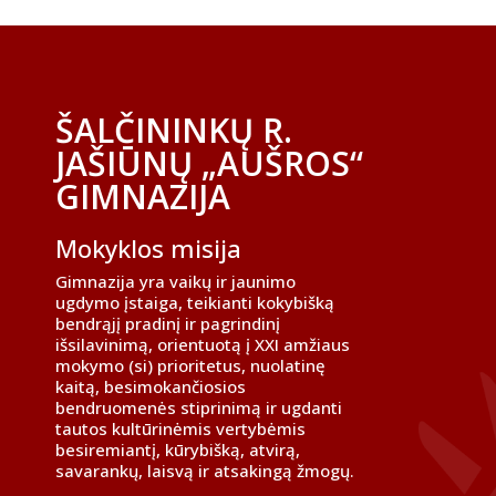
ŠALČININKŲ R.
JAŠIŪNŲ „AUŠROS“
GIMNAZIJA
Mokyklos misija
Gimnazija yra vaikų ir jaunimo
ugdymo įstaiga, teikianti kokybišką
bendrąjį pradinį ir pagrindinį
išsilavinimą, orientuotą į XXI amžiaus
mokymo (si) prioritetus, nuolatinę
kaitą, besimokančiosios
bendruomenės stiprinimą ir ugdanti
tautos kultūrinėmis vertybėmis
besiremiantį, kūrybišką, atvirą,
savarankų, laisvą ir atsakingą žmogų.