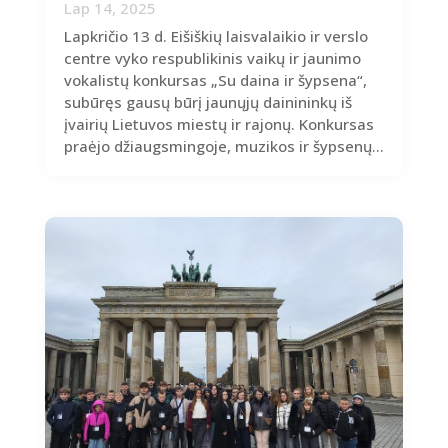
Lap 14, 2025
Lapkričio 13 d. Eišiškių laisvalaikio ir verslo
centre vyko respublikinis vaikų ir jaunimo
vokalistų konkursas „Su daina ir šypsena“,
subūręs gausų būrį jaunųjų dainininkų iš
įvairių Lietuvos miestų ir rajonų. Konkursas
praėjo džiaugsmingoje, muzikos ir šypsenų...