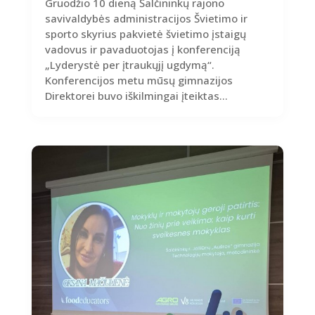
Gruodžio 10 dieną Šalčininkų rajono
savivaldybės administracijos Švietimo ir
sporto skyrius pakvietė švietimo įstaigų
vadovus ir pavaduotojas į konferenciją
„Lyderystė per įtraukųjį ugdymą“.
Konferencijos metu mūsų gimnazijos
Direktorei buvo iškilmingai įteiktas...