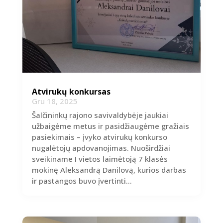
Atvirukų konkursas
Gru 18, 2025
Šalčininkų rajono savivaldybėje jaukiai
užbaigėme metus ir pasidžiaugėme gražiais
pasiekimais – įvyko atvirukų konkurso
nugalėtojų apdovanojimas. Nuoširdžiai
sveikiname I vietos laimėtoją 7 klasės
mokinę Aleksandrą Danilovą, kurios darbas
ir pastangos buvo įvertinti...