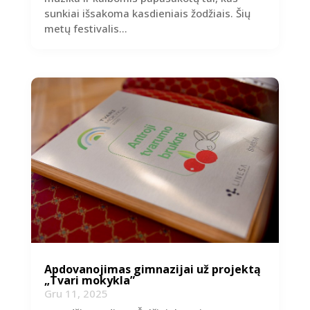
sunkiai išsakoma kasdieniais žodžiais. Šių
metų festivalis...
Apdovanojimas gimnazijai už projektą
„Tvari mokykla”
Gru 11, 2025